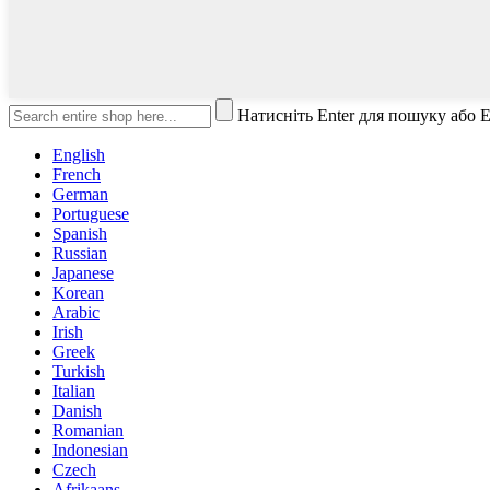
Натисніть Enter для пошуку або 
English
French
German
Portuguese
Spanish
Russian
Japanese
Korean
Arabic
Irish
Greek
Turkish
Italian
Danish
Romanian
Indonesian
Czech
Afrikaans