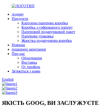
додому
Продукти
Картонна паперова коробка
Коробка з гофрованого паперу
Паперовий подарунковий пакет
Паперова упаковка
Жорстка подарункова коробка
Новини
поширені запитання
Про нас
Обладнання
Виставка
Qc профіль
Зв'яжіться з нами
English
ЯКІСТЬ GOOG, ВИ ЗАСЛУЖУЄТЕ