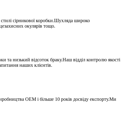
у стилі сірникової коробки.Шухляда широко
нцезахисних окулярів тощо.
и та низький відсоток браку.Наш відділ контролю якості
апитання наших клієнтів.
иробництва OEM і більше 10 років досвіду експорту.Ми