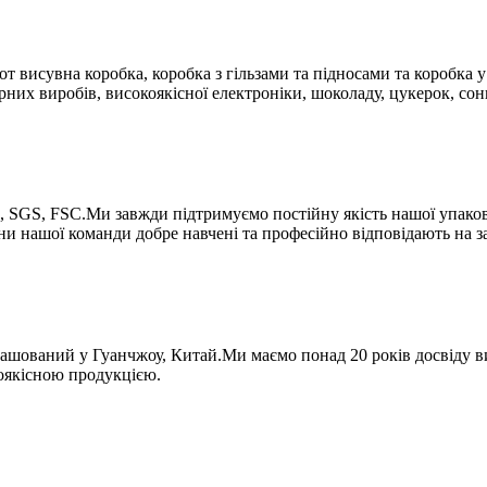
т висувна коробка, коробка з гільзами та підносами та коробка 
рних виробів, високоякісної електроніки, шоколаду, цукерок, со
 SGS, FSC.Ми завжди підтримуємо постійну якість нашої упаковк
ни нашої команди добре навчені та професійно відповідають на з
ташований у Гуанчжоу, Китай.Ми маємо понад 20 років досвіду в
оякісною продукцією.