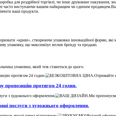
 коробка для роздрібної торгівлі, чи інше друковане пакування, 
івлі часто виступаючи вашим найкращим чи єдиним продавцем.Ваш
бачити ваші продукти.
ворювати «криві», створюючи упаковки інноваційної форми, які 
иву упаковку, що максимізує вплив бренду та продажі.
альника упаковки, який теж ставиться до цього.
пропозицію протягом 24 годин.
і послуги з художнього оформлення.