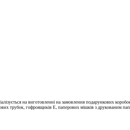
ціалізується на виготовленні на замовлення подарункових короб
рових трубок, гофроящиків E, паперових мішків з друкованим па