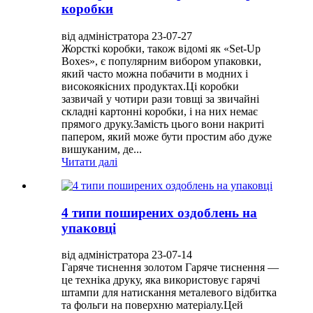
коробки
від адміністратора 23-07-27
Жорсткі коробки, також відомі як «Set-Up
Boxes», є популярним вибором упаковки,
який часто можна побачити в модних і
високоякісних продуктах.Ці коробки
зазвичай у чотири рази товщі за звичайні
складні картонні коробки, і на них немає
прямого друку.Замість цього вони накриті
папером, який може бути простим або дуже
вишуканим, де...
Читати далі
4 типи поширених оздоблень на
упаковці
від адміністратора 23-07-14
Гаряче тиснення золотом Гаряче тиснення —
це техніка друку, яка використовує гарячі
штампи для натискання металевого відбитка
та фольги на поверхню матеріалу.Цей