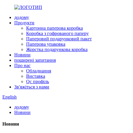
додому
Продукти
Картонна паперова коробка
Коробка з гофрованого паперу
Паперовий подарунковий пакет
Паперова упаковка
Жорстка подарункова коробка
Новини
поширені запитання
Про нас
Обладнання
Виставка
Qc профіль
Зв'яжіться з нами
English
додому
Новини
Новини