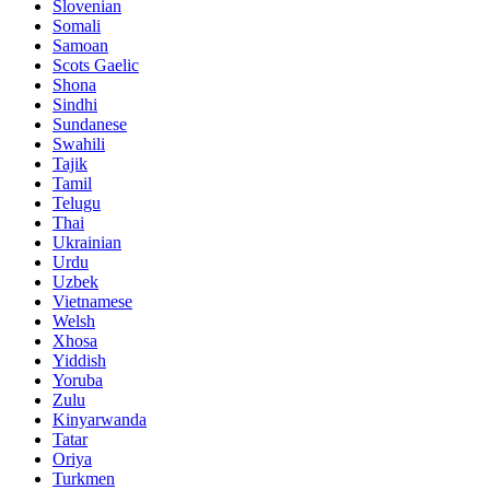
Slovenian
Somali
Samoan
Scots Gaelic
Shona
Sindhi
Sundanese
Swahili
Tajik
Tamil
Telugu
Thai
Ukrainian
Urdu
Uzbek
Vietnamese
Welsh
Xhosa
Yiddish
Yoruba
Zulu
Kinyarwanda
Tatar
Oriya
Turkmen