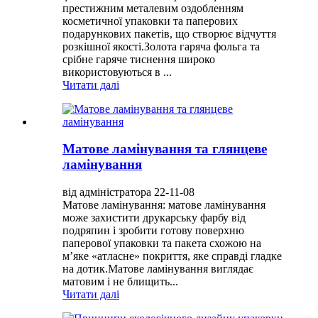
престижним металевим оздобленням
косметичної упаковки та паперових
подарункових пакетів, що створює відчуття
розкішної якості.Золота гаряча фольга та
срібне гаряче тиснення широко
використовуються в ...
Читати далі
Матове ламінування та глянцеве
ламінування
від адміністратора 22-11-08
Матове ламінування: матове ламінування
може захистити друкарську фарбу від
подряпин і зробити готову поверхню
паперової упаковки та пакета схожою на
м’яке «атласне» покриття, яке справді гладке
на дотик.Матове ламінування виглядає
матовим і не блищить...
Читати далі