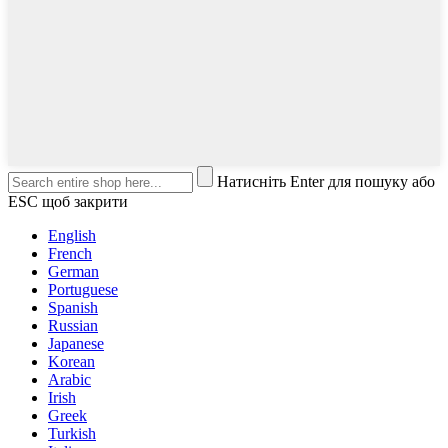
Натисніть Enter для пошуку або
ESC щоб закрити
English
French
German
Portuguese
Spanish
Russian
Japanese
Korean
Arabic
Irish
Greek
Turkish