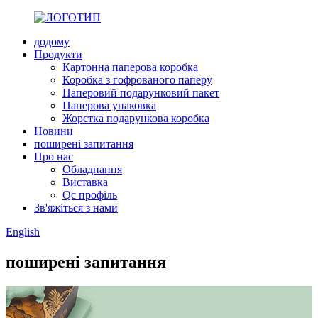
додому
Продукти
Картонна паперова коробка
Коробка з гофрованого паперу
Паперовий подарунковий пакет
Паперова упаковка
Жорстка подарункова коробка
Новини
поширені запитання
Про нас
Обладнання
Виставка
Qc профіль
Зв'яжіться з нами
English
поширені запитання